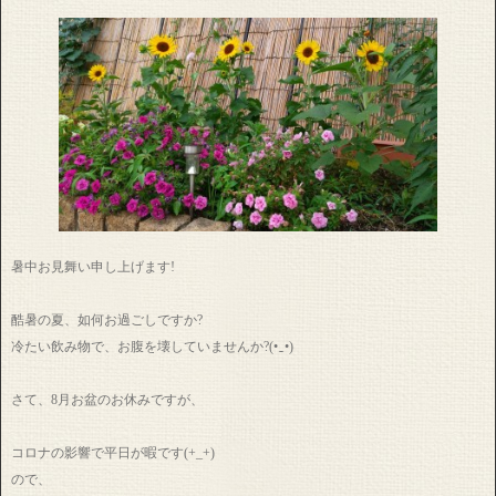
暑中お見舞い申し上げます!
酷暑の夏、如何お過ごしですか?
冷たい飲み物で、お腹を壊していませんか?(•‿•)
さて、8月お盆のお休みですが、
コロナの影響で平日が暇です(+_+)
ので、