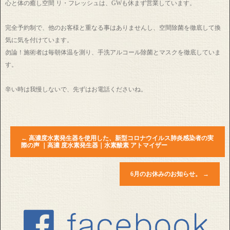
心と体の癒し空間 リ・フレッシュは、GWも休まず営業しています。
完全予約制で、他のお客様と重なる事はありませんし、空間除菌を徹底して換
気に気を付けています。
勿論！施術者は毎朝体温を測り、手洗アルコール除菌とマスクを徹底していま
す。
辛い時は我慢しないで、先ずはお電話くださいね。
←
高濃度水素発生器を使用した、新型コロナウイルス肺炎感染者の実
際の声 ｜高濃 度水素発生器｜水素酸素 アトマイザー
6月のお休みのお知らせ。
→