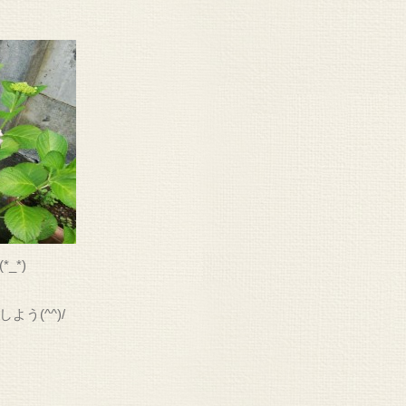
_*)
う(^^)/